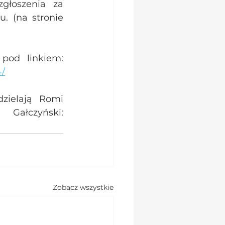
łoszenia za 
 (na stronie 
Strona wydarzenia oraz formularz do rejestracji dostępne są pod linkiem: 
4/
zielają Romi 
 i Grzegorz Gałczyński: 
Zobacz wszystkie