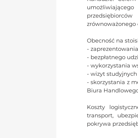
umożliwiającego 
przedsiębiorców
zrównoważonego 
Obecność na stoi
- zaprezentowania
- bezpłatnego udz
- wykorzystania ws
- wizyt studyjnyc
- skorzystania z 
Biura Handlowego
Koszty logistycz
transport, ubezp
pokrywa przedsięb