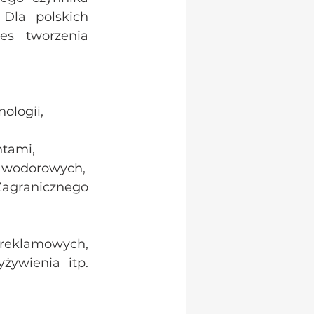
Dla polskich 
s tworzenia 
ologii,
ntami,
h wodorowych,
Zagranicznego 
reklamowych, 
ywienia itp. 