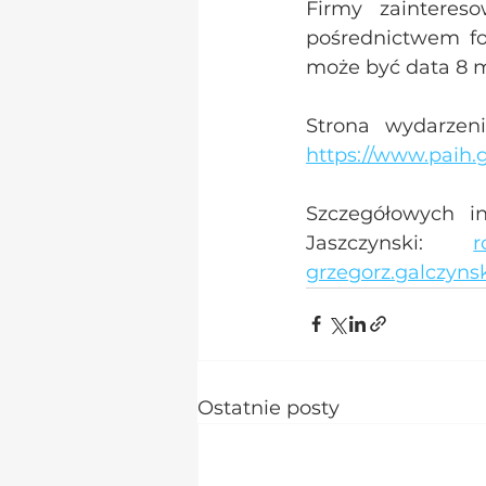
Firmy zainteres
pośrednictwem fo
może być data 8 m
https://www.paih.
Szczegółowych in
Jaszczynski: 
r
grzegorz.galczyns
Ostatnie posty