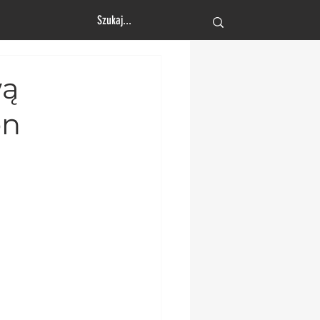
Zaloguj się
wą
on