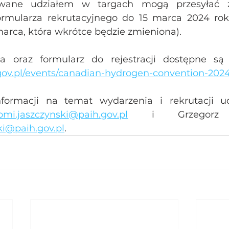
owane udziałem w targach mogą przesyłać zg
rmularza rekrutacyjnego do 15 marca 2024 roku.
arca, która wkrótce będzie zmieniona).
gov.pl/events/canadian-hydrogen-convention-202
formacji na temat wydarzenia i rekrutacji ud
omi.jaszczynski@paih.gov.pl
ki@paih.gov.pl
.