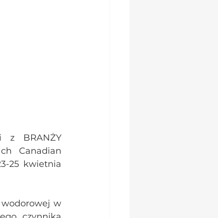
ki z BRANŻY 
ch Canadian 
-25 kwietnia 
 wodorowej w 
ego czynnika 