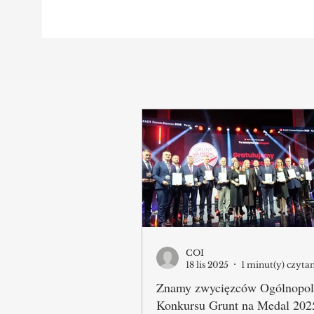
COI
18 lis 2025
1 minut(y) czyta
Znamy zwycięzców Ogólnopol
Konkursu Grunt na Medal 202