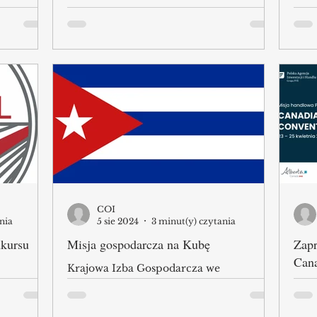
esu 2025
W dniach 1 marca - 23 kwietnia 2025 r.
Pols
ono
przedstawiciele Centrów Obsługi
wspó
w Polsce.
Inwestora oraz Centrów Obsługi
oraz
rs Grunt
Inwestora i Eksportera dokonali...
Eksp
 dla
lnego na
okiemu
ów za
rzez
zkie. W
nkursu
COI
nia
5 sie 2024
3 minut(y) czytania
nkursu
Misja gospodarcza na Kubę
Zapr
Can
Krajowa Izba Gospodarcza we
współpracy z Izbą Handlową Kuby,
ndlu
Pols
Ambasadą RP w Hawanie oraz Ambasadą
do XI
zapr
Kuby w Warszawie, organizuje...
su Grunt
WOD