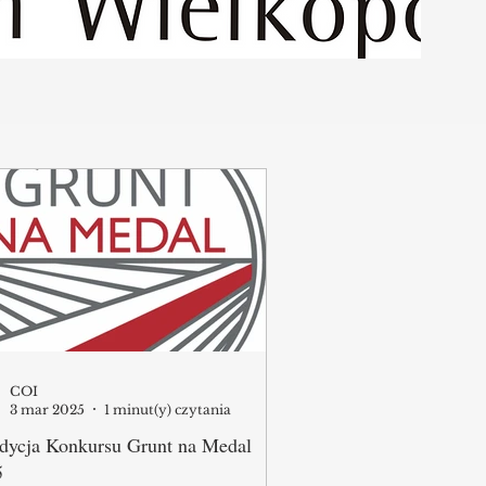
COI
3 mar 2025
1 minut(y) czytania
dycja Konkursu Grunt na Medal
5