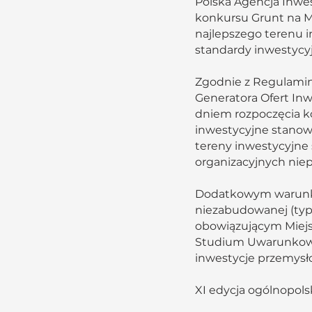
Polska Agencja Inwes
konkursu Grunt na M
najlepszego terenu 
standardy inwestycy
Zgodnie z Regulami
Generatora Ofert In
dniem rozpoczęcia k
inwestycyjne stanow
tereny inwestycyjne 
organizacyjnych nie
Dodatkowym warunki
niezabudowanej (typu
obowiązującym Miejs
Studium Uwarunkowań
inwestycje przemys
XI edycja ogólnopol