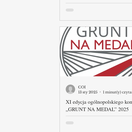
Podczas Gali PAIH Forum Bizn
6 listopada 2025 roku nagrodz
najlepsze tereny inwestycyjne 
Organizowany od 20 lat konku
na Medal jest wyjątkową szansą
jednostek samorządu terytoria
prezentację swojej oferty szer
gronu potencjalnych inwestor
pomocą specjalnych narzędzi
promocyjnych, oferowanych p
PAIH oraz samorządy wojewód
XI edycji Ogólnopolskiego Ko
Grunt na Medal 2025 dokonano oceny
628 terenów zarejestrow
COI
13 sty 2025
1 minut(y) czyta
XI edycja ogólnopolskiego ko
„GRUNT NA MEDAL” 2025
Polska Agencja Inwestycji i Ha
zakończyła etap przygotowań 
edycji ogólnopolskiego konkur