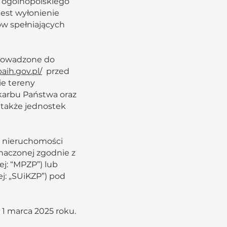
i ogólnopolskiego
est wyłonienie
w spełniających
prowadzone do
paih.gov.pl/
przed
ie tereny
karbu Państwa oraz
 także jednostek
y nieruchomości
znaczonej zgodnie z
: “MPZP”) lub
: „SUiKZP”) pod
1 marca 2025 roku.