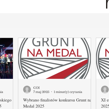
COI
nia
7 maj 2025
1 minut(y) czytania
skiego
Wybrano finalistów konkursu Grunt na
XI e
5
Medal 2025
202