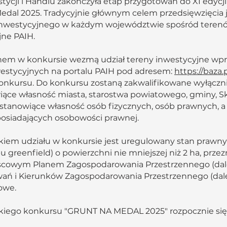
tycji i Handlu zakończyła etap przygotowań do XI edycj
edal 2025. Tradycyjnie głównym celem przedsięwzięcia j
inwestycyjnego w każdym województwie spośród terenó
jne PAIH.
nem w konkursie wezmą udział tereny inwestycyjne w
westycyjnych na portalu PAIH pod adresem:
https://baza.
onkursu. Do konkursu zostaną zakwalifikowane wyłączn
iące własność miasta, starostwa powiatowego, gminy, S
stanowiące własność osób fizycznych, osób prawnych, a
posiadających osobowości prawnej.
em udziału w konkursie jest uregulowany stan prawn
 greenfield) o powierzchni nie mniejszej niż 2 ha, prze
cowym Planem Zagospodarowania Przestrzennego (dalej
 i Kierunków Zagospodarowania Przestrzennego (dalej
łowe.
skiego konkursu "GRUNT NA MEDAL 2025" rozpocznie się 