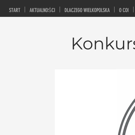
START
AKTUALNOŚCI
DLACZEGO WIELKOPOLSKA
O COI
Konkurs