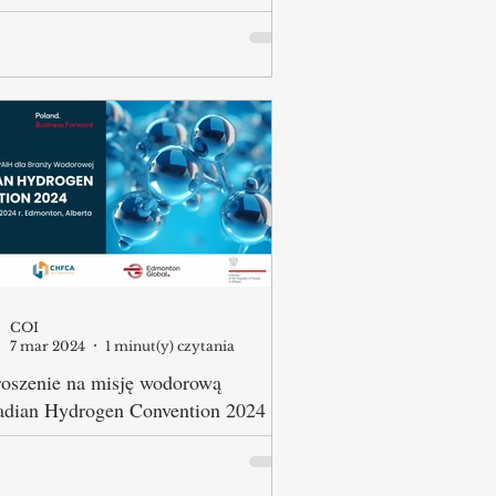
ka Agencji Inwestycji i Handlu S.A.
lnie z Marszałkami Województw
 Centrami Obsługi Inwestorów i
orterów z dniem 1 marca...
COI
7 mar 2024
1 minut(y) czytania
oszenie na misję wodorową
adian Hydrogen Convention 2024
ka Agencja Inwestycji i Handlu
asza polskie spółki z BRANŻY
OROWEJ oraz zielonych