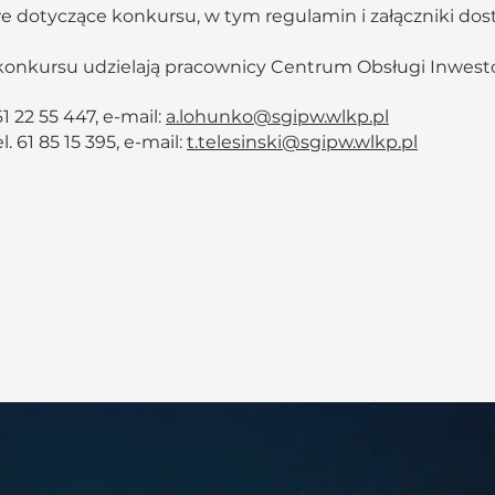
e dotyczące konkursu, w tym regulamin i załączniki do
 konkursu udzielają pracownicy Centrum Obsługi Inwesto
1 22 55 447, e-mail:
a.lohunko@sgipw.wlkp.pl
l. 61 85 15 395, e-mail:
t.telesinski@sgipw.wlkp.pl