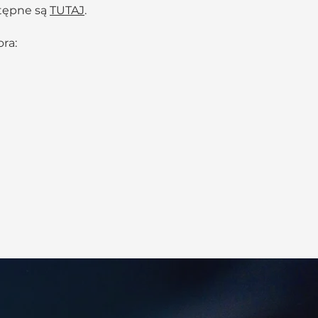
stępne są
TUTAJ
.
ra: