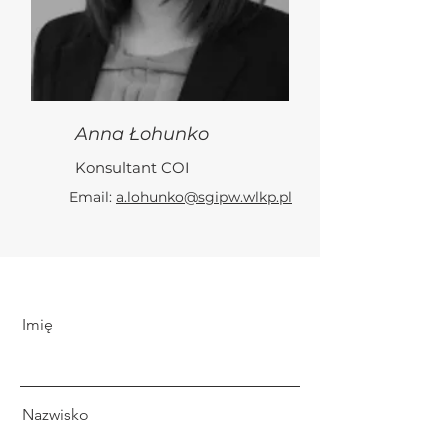
Anna Łohunko
Konsultant COI
Email:
a.lohunko@sgipw.wlkp.pl
Imię
Nazwisko