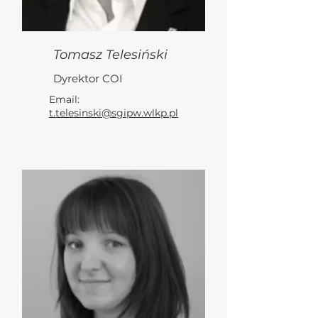
Tomasz Telesiński
Dyrektor COI
Email:
t.telesinski@sgipw.wlkp.pl